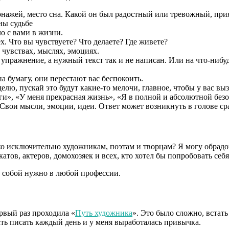
онажей, место сна. Какой он был радостный или тревожный, пр
ны судьбе
о с вами в жизни.
х. Что вы чувствуете? Что делаете? Где живете?
 чувствах, мыслях, эмоциях.
 упражнение, а нужный текст так и не написан. Или на что-нибуд
 бумагу, они перестают вас беспокоить.
лю, пускай это будут какие-то мелочи, главное, чтобы у вас в
», «У меня прекрасная жизнь», «Я в полной и абсолютной безо
Свои мысли, эмоции, идеи. Ответ может возникнуть в голове сра
о исключительно художникам, поэтам и творцам? Я могу обрадова
атов, актеров, домохозяек и всех, кто хотел бы попробовать себя
с собой нужно в любой профессии.
ервый раз проходила «
Путь художника
». Это было сложно, встать
ать писать каждый день и у меня выработалась привычка.