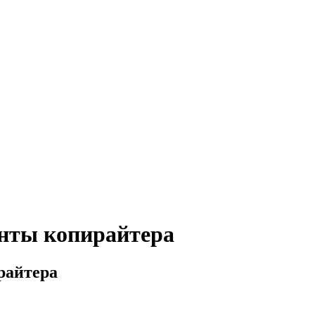
енты копирайтера
райтера