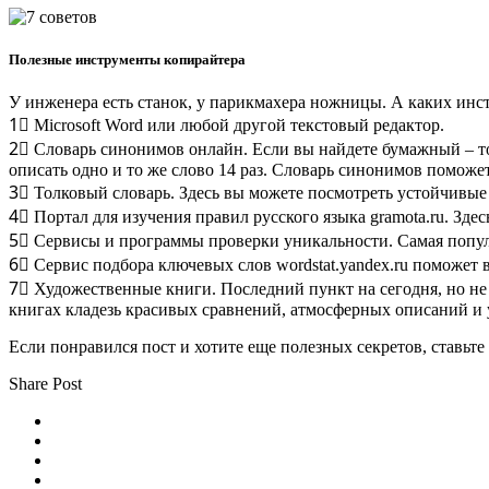
Полезные инструменты копирайтера
У инженера есть станок, у парикмахера ножницы. А каких инс
1⃣ Microsoft Word или любой другой текстовый редактор.
2⃣ Словарь синонимов онлайн. Если вы найдете бумажный – тож
описать одно и то же слово 14 раз. Словарь синонимов поможе
3⃣ Толковый словарь. Здесь вы можете посмотреть устойчивые
4⃣ Портал для изучения правил русского языка gramota.ru. Зд
5⃣ Сервисы и программы проверки уникальности. Самая популярн
6⃣ Сервис подбора ключевых слов wordstat.yandex.ru поможет 
7⃣ Художественные книги. Последний пункт на сегодня, но не 
книгах кладезь красивых сравнений, атмосферных описаний и 
Если понравился пост и хотите еще полезных секретов, ставьте
Share Post