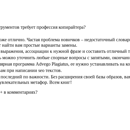
трументов требует профессия копирайтера?
е отлично. Частая проблема новичков – недостаточный словарны
т найти вам простые варианты замены.
 выражения, ассоциации к нужной фразе и составить отличный т
есь можно уточнить любые спорные вопросы с запятыми, окончани
ая программа Advego Plagiatus, ее нужно устанавливать на компь
вам при написании seo текстов.
последний по важности. Без расширения своей базы образов, ва
увлекательных метафор. Всем книг!
 + в комментариях?