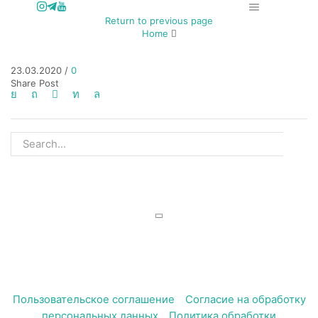
Return to previous page
Home
23.03.2020
/
0
Share Post
SEARCH
© 2013-2026, Анна Третьякова, ©Anntre, ИНН
614706316535
Пользовательское соглашение
–
Согласие на обработку
персональных данных
–
Политика обработки