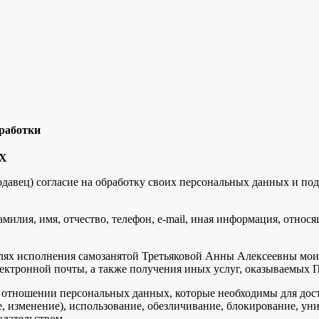
бработки
Х
авец) согласие на обработку своих персональных данных и подтв
илия, имя, отчество, телефон, e-mail, иная информация, относ
ях исполнения самозанятой Третьяковой Анны Алексеевны моих за
ектронной почты, а также получения иных услуг, оказываемых 
 отношении персональных данных, которые необходимы для дост
е, изменение), использование, обезличивание, блокирование, у
дательством.