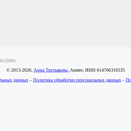
на стоки
© 2013-2026,
Анна Третьякова,
Anntre, ИНН 614706316535
альных данных
–
Политика обработки персональных данных
–
По