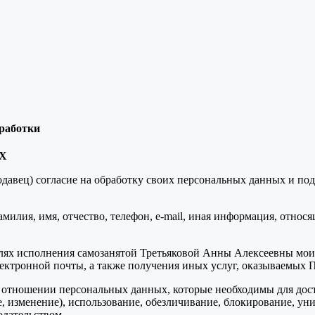
бработки
Х
авец) согласие на обработку своих персональных данных и подтв
илия, имя, отчество, телефон, e-mail, иная информация, относ
ях исполнения самозанятой Третьяковой Анны Алексеевны моих за
ектронной почты, а также получения иных услуг, оказываемых 
 отношении персональных данных, которые необходимы для дост
е, изменение), использование, обезличивание, блокирование, у
дательством.