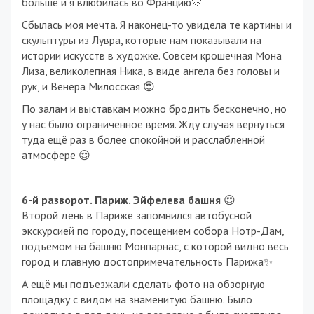
больше и я влюбилась во Францию💛
Сбылась моя мечта. Я наконец-то увидела те картины и
скульптуры из Лувра, которые нам показывали на
истории искусств в художке. Совсем крошечная Мона
Лиза, великолепная Ника, в виде ангела без головы и
рук, и Венера Милосская 😍
По залам и выставкам можно бродить бесконечно, но
у нас было ограниченное время. Жду случая вернуться
туда ещё раз в более спокойной и расслабленной
атмосфере 😌
6-й разворот. Париж. Эйфелева башня
😍
Второй день в Париже запомнился автобусной
экскурсией по городу, посещением собора Нотр-Дам,
подъемом на башню Монпарнас, с которой видно весь
город и главную достопримечательность Парижа✨
А ещё мы подъезжали сделать фото на обзорную
площадку с видом на знаменитую башню. Было