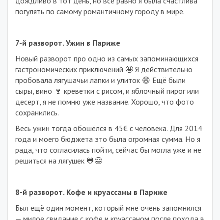
дождливо в тот день, но все равно я была счастлива
погулять по самому романтичному городу в мире.
7-й разворот. Ужин в Париже
Новый разворот про одно из самых запоминающихся
гастрономических приключений 🤩 Я действительно
пробовала лягушачьи лапки и улиток 😄 Ещё были
сыры, вино 🍷 креветки с рисом, и яблочный пирог или
десерт, я не помню уже название. Хорошо, что фото
сохранились.
Весь ужин тогда обошёлся в 45€ с человека. Для 2014
года и моего бюджета это была огромная сумма. Но я
рада, что согласилась пойти, сейчас бы могла уже и не
решиться на лягушек 🐸😄
8-й разворот. Кофе и круассаны в Париже
Был ещё один момент, который мне очень запомнился
— милое свидание с кофе и круассаном после похода в