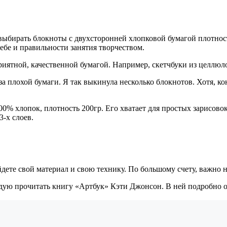
выбирать блокноты с двухсторонней хлопковой бумагой плотность
себе и правильности занятия творчеством.
приятной, качественной бумагой. Например, скетчбуки из целлюл
за плохой бумаги. Я так выкинула несколько блокнотов. Хотя, к
% хлопок, плотность 200гр. Его хватает для простых зарисовок 
-х слоев.
дете свой материал и свою технику. По большому счету, важно не 
ендую прочитать книгу «Артбук» Кэти Джонсон. В ней подробно 