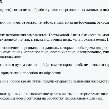
Х
авец) согласие на обработку своих персональных данных и подтв
илия, имя, отчество, телефон, e-mail, иная информация, относ
ях исполнения самозанятой Третьяковой Анны Алексеевны моих за
ектронной почты, а также получения иных услуг, оказываемых 
 отношении персональных данных, которые необходимы для дост
е, изменение), использование, обезличивание, блокирование, у
дательством.
вляться путем смешанной (автоматизированной, не автоматизи
 применении способов их обработки.
вано в любое время путем подачи оператору заявления посредст
ых данных не позволит мне делать заказы в интернет-магазине Пр
одавцом моего согласия на обработку персональных данных.