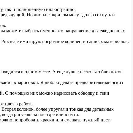
.
ку, так и полноценную иллюстрацию.
предыдущий. Но листы с акрилом могут долго сохнуть и
ов.
в, вы можете выбрать именно это направление для ежедневных
и Procreate имитируют огромное количество живых материалов.
находился в одном месте. А еще лучше несколько блокнотов
ования в зарисовки. Я люблю делать предварительный эскиз
дой. С помощью них можно нарисовать обводку и тени
т цвет в работы.
 Вторая колонок, более упругая и тонкая для детальных
 когда рисуешь на пленэре или в пути.
 можно попробовать краски или смешать нужный цвет.