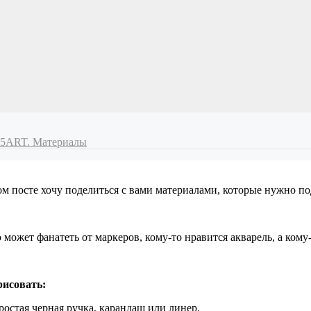
65ART. Материалы
м посте хочу поделиться с вами материалами, которые нужно под
может фанатеть от маркеров, кому-то нравится акварель, а кому
рисовать:
остая черная ручка, карандаш или линер.