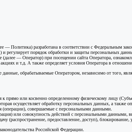
ее — Политика) разработана в соответствии с Федеральным зак
) и регулирует порядок обработки и защиты персональных данн
е (далее — Оператор) при посещении сайта Оператора, ознаком
акциях и т.д. А также определяет условия Оператора в отношен
ые данные, обрабатываемые Оператором, независимо от того, яв
 к прямо или косвенно определенному физическому лицу (Субъ
торая осуществляет обработку персональных данных, а также оп
я (операции), совершаемые с персональными данными.
ция) или совокупность действий с персональными данными, вкл
дачу (распространение, предоставление, доступ), блокирование
 законодательства Российской Федерации.