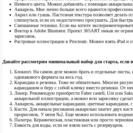
Немного цвета. Можно добавлять с помощью акварельных 
Акварель. Мне лично больше всего нравится профессиона
Акрил или гуашь. Пастозная текстура позволяет делать 
слипнуться, если их недостаточно просушить. Для быстр
Смешанные техники. Если вы хотите экспериментировать
Вектор в Adobe Illustrator. Проект 365ART никак не огр
зарисовок.
Растровые иллюстрации в Procreate. Можно взять iPad и 
Давайте рассмотрим минимальный набор для старта, если
Блокнот. На самом деле можно брать и отдельные листы,
одинакового формата на весь год.
Карандаш и резинка. Тоже не обязательно. Многие рисую
карандашом и беру с собой клячку вместо резинки. От не
Линер. Рекомендую приобрести Faber castell, Uni или Sa
акварельной иллюстрации, а можно всю зарисовку сделат
Акварель, акварельные карандаши, цветные карандаши, г
Кисти. Для начала рисования акварелью хватит двух кист
прорисовок. У меня №2. Еще можно использовать водные к
Палитра. Керамическая, пластиковая или просто чернови
Емкость для воды, если не взяли кисть с резервуаром.