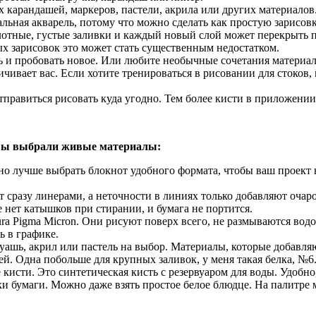
карандашей, маркеров, пастели, акрила или других материалов
льная акварель, потому что можно сделать как простую зарисов
плотные, густые заливки и каждый новый слой может перекрыть 
ых зарисовок это может стать существенным недостатком.
 и пробовать новое. Или любите необычные сочетания материал
аничивает вас. Если хотите тренироваться в рисовании для стоко
отправиться рисовать куда угодно. Тем более кисти в приложени
 вы выбрали живые материалы:
 но лучше выбрать блокнот удобного формата, чтобы ваш проект 
т сразу линерами, а неточности в линиях только добавляют очар
е нет катышков при стирании, и бумага не портится.
kura Pigma Micron. Они рисуют поверх всего, не размываются во
ь в графике.
уашь, акрил или пастель на выбор. Материалы, которые добавляю
ей. Одна побольше для крупных заливок, у меня такая белка, №6.
исти. Это синтетическая кисть с резервуаром для воды. Удобно,
ки бумаги. Можно даже взять простое белое блюдце. На палитре